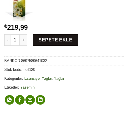
219,99
₺
Yasemin Esansı - 20 ml adet
SEPETE EKLE
BARKOD
8697589641032
Stok kodu:
noil120
Kategoriler:
Esansiyel Yağlar
,
Yağlar
Etiketler:
Yasemin