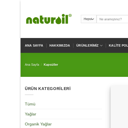
Skip
to
content
Ara:
ANA SAYFA
HAKKIMIZDA
ÜRÜNLERIMIZ
KALITE POL
Ana Sayfa
/
Kapsüller
ÜRÜN KATEGORILERI
Tümü
Yağlar
Organik Yağlar