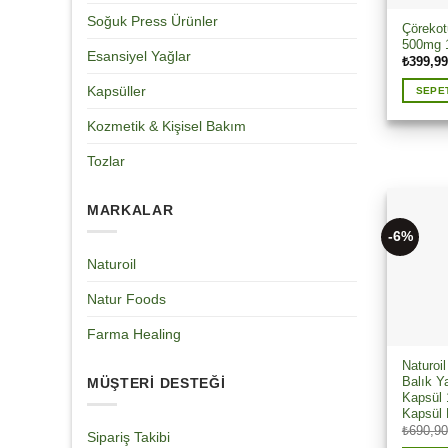
Soğuk Press Ürünler
Çörekot
500mg 
Esansiyel Yağlar
₺
399,99
Kapsüller
SEPE
Kozmetik & Kişisel Bakım
Tozlar
MARKALAR
-6%
Naturoil
Natur Foods
Farma Healing
Naturoi
Balık Y
MÜŞTERİ DESTEĞİ
Kapsül
Kapsül
₺
690,90
Sipariş Takibi