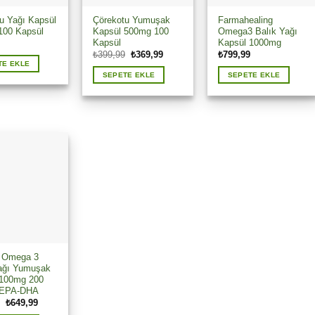
u Yağı Kapsül
Çörekotu Yumuşak
Farmahealing
100 Kapsül
Kapsül 500mg 100
Omega3 Balık Yağı
Kapsül
Kapsül 1000mg
Orijinal
Şu
₺
399,99
₺
369,99
₺
799,99
fiyat:
andaki
TE EKLE
₺399,99.
fiyat:
SEPETE EKLE
SEPETE EKLE
₺369,99.
l Omega 3
ağı Yumuşak
 100mg 200
 EPA-DHA
Orijinal
Şu
₺
649,99
fiyat:
andaki