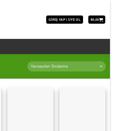
GIRIŞ YAP / ÜYE OL
₺
0,00