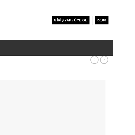
GIRIŞ YAP / ÜYE OL
₺
0,00