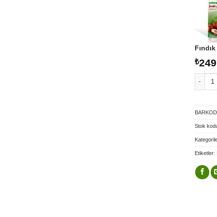
Fındık
249
₺
Fındık 
BARKO
Stok kod
Kategoril
Etiketler: