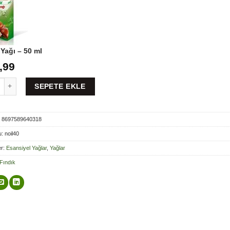
 Yağı – 50 ml
,99
Yağı - 50 ml adet
SEPETE EKLE
D
8697589640318
u:
noil40
er:
Esansiyel Yağlar
,
Yağlar
Fındık