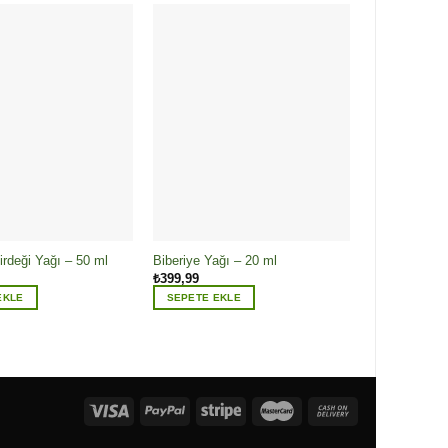
irdeği Yağı – 50 ml
Biberiye Yağı – 20 ml
Buğday Yağı 
₺
399,99
₺
249,99
EKLE
SEPETE EKLE
SEPETE EK