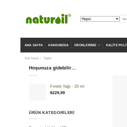
Skip
to
content
Ara:
ANA SAYFA
HAKKIMIZDA
ÜRÜNLERIMIZ
KALITE POLI
Ana Sayfa
/
Yağlar
Hoşunuza gidebilir…
Fındık Yağı - 20 ml
₺
229,99
ÜRÜN KATEGORILERI