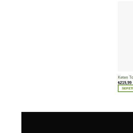
Keten T
₺
219,99
SEPET