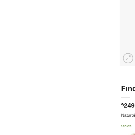
Fınd
249
₺
Naturoi
Stokta