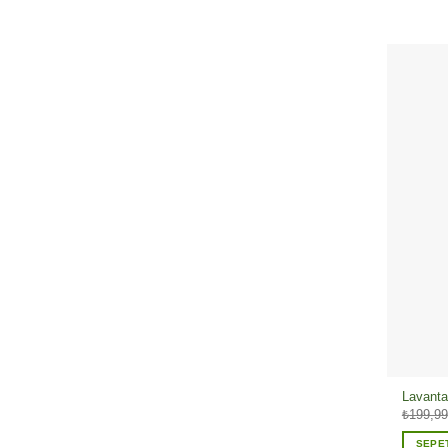
Lavanta
₺
199,99
SEPE