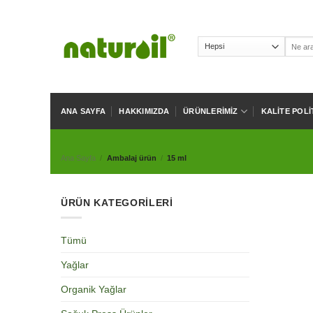
Skip
to
content
Ara:
ANA SAYFA
HAKKIMIZDA
ÜRÜNLERIMIZ
KALITE POLI
Ana Sayfa
/
Ambalaj ürün
/
15 ml
ÜRÜN KATEGORILERI
Tümü
Yağlar
Organik Yağlar