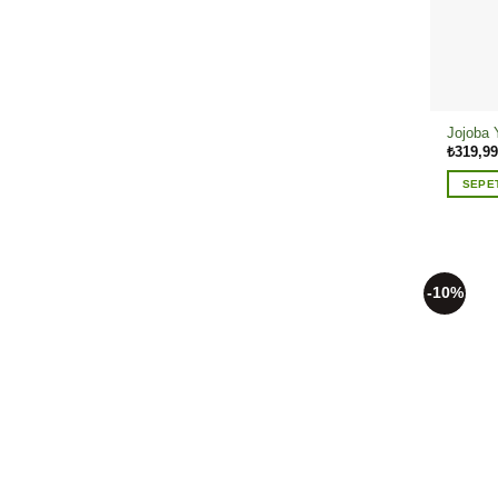
Jojoba 
₺
319,99
SEPE
-10%