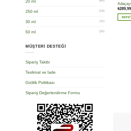
20 ml
(66)
Adaçayı
₺
289,99
250 ml
(18)
SEPE
30 ml
(11)
50 ml
(26)
MÜŞTERİ DESTEĞİ
Sipariş Takibi
Teslimat ve İade
Gizlilik Politikası
Sipariş Değerlendirme Formu