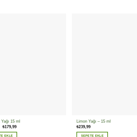
 Yağı 15 ml
Limon Yağı – 15 ml
Orijinal
Şu
₺
179,99
₺
239,99
fiyat:
andaki
₺199,99.
fiyat:
TE EKLE
SEPETE EKLE