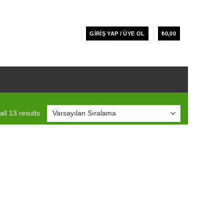
GIRIŞ YAP / ÜYE OL
₺
0,00
ll 13 results