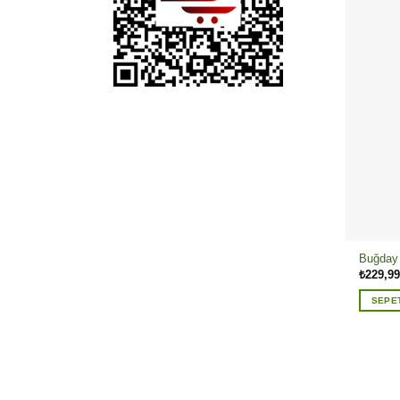
Buğday 
₺
229,99
SEPE